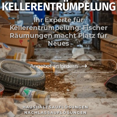
KELLERENTRÜMPELUNG
Ihr Experte für
Kellerentrümpelung: Fischer
Räumungen macht Platz für
Neues
Angebot anfordern
HAUSHALTSAUFLÖSUNGEN
NACHLASSAUFLÖSUNGEN